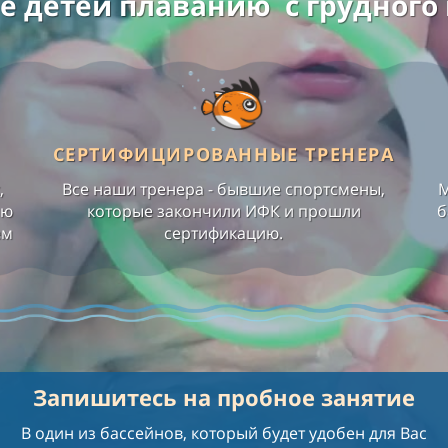
е детей плаванию с грудного 
СЕРТИФИЦИРОВАННЫЕ ТРЕНЕРА
,
Все наши тренера - бывшие спортсмены,
М
ию
которые закончили ИФК и прошли
б
ем
сертификацию.
Запишитесь на пробное занятие
В один из бассейнов, который будет удобен для Вас