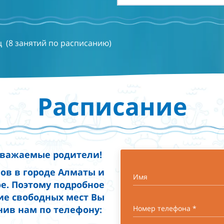
ц (8 занятий по расписанию)
Расписание
важаемые родители!
нов в городе Алматы и
Имя
е. Поэтому подробное
ие свободных мест Вы
нив нам по телефону:
Номер телефона *