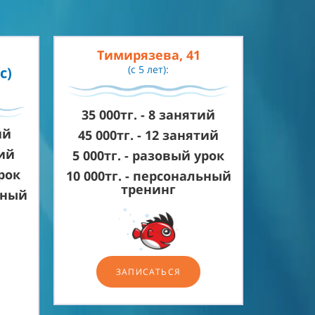
Тимирязева, 41
(с 5 лет):
с)
35 000тг. -
8 занятий
ий
45 000тг. - 12
занятий
ий
5 000тг. - разовый урок
урок
10 000тг. -
персональный
тренинг
ьный
ЗАПИСАТЬСЯ