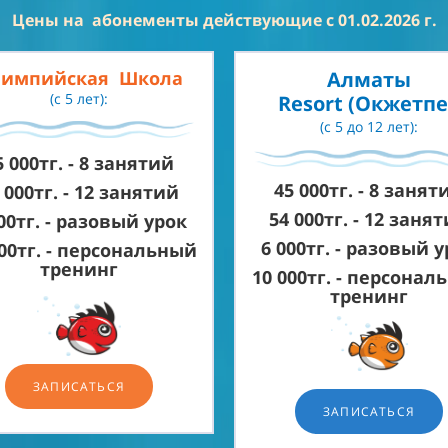
Цены на абонементы действующие с 01.02.2026 г.
лимпийская
Школа
Алматы
(с 5 лет):
Resort
(Окжетпе
(с 5 до 12 лет):
5 000тг. -
8 занятий
45 000тг. -
8 занят
 000тг. - 12
занятий
54 000тг. - 12
занят
00тг. - разовый урок
6 000тг. - разовый 
00тг. -
персональный
тренинг
10 000тг. -
персонал
тренинг
ЗАПИСАТЬСЯ
ЗАПИСАТЬСЯ