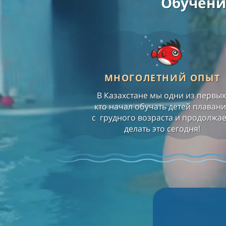
Обучени
МНОГОЛЕТНИЙ ОПЫТ
В Казахстане мы одни из первых
кто начал обучать детей плаван
с грудного возраста и продолжа
делать это сегодня!