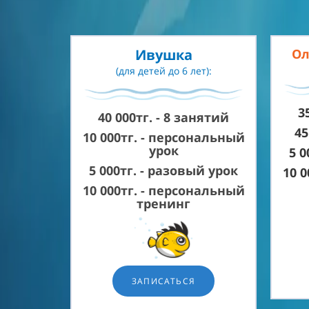
Ивушка
О
(для детей до 6 лет):
3
40 000тг. -
8 занятий
45
10 000тг. - персональный
урок
5 0
5 000тг. - разовый урок
10 0
10 000тг. -
персональный
тренинг
ЗАПИСАТЬСЯ